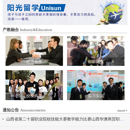
造特色育人载体。三要强化队伍建设。通
动会为契机，涵养健康体魄、锤炼坚韧意
过挂职帮带、专题培训、观摩交流等形
志，将赛场上的拼搏精神、协作意识转化
式，培育政治强、业务精、作风正的党务
为学习工作的强大动力，凝心聚力、笃行
和思政工作队伍。四要推动深度融合。把
不怠，共同书写华澳学院高质量发展的崭
结对共建融入专业建设、科研创新、人才
新篇章。 本届开幕式以“逐梦 健康 奋进
产教融合
Industry&Education
培养、社会服务全过程，让党建引领下的
感恩”为脉络，献上四场精彩展演。 健康
校际合作，既赋能民办高校规范发展，也
同行，雅韵律动 优雅交谊舞翩跹起舞，
助力公办高校拓展育人维度。 在共同见
舞步轻盈、配合默契，在旋转与迈步间绽
证下，三方校领导签署了《党建和思想政
放自信从容的青春风采。 感恩于心，团
治工作结对共建协议书》。 此次签约不
结奋进 歌舞表演温暖有力，音符与舞步
仅为党建和思想政治工作搭建起常态化、
校企合作
创新就业
传递同心同行的信念，凝聚团结力量，共
制度化的交流平台，更为三方在更广领
赴赛场追梦之旅。 学院党委书记刘国垠
域、更深层次的合作奠定了坚实基础。相
宣布山西华澳商贸职业学院2026年春季田
关责任部门将主动对接、深化交流，推动
径运动会正式开始！
共建内容落地见效，共同谱写公办民办高
校协同发展的新篇章。
校友风采
实习实训
通知公告
Announcements
more+
山西省第二十届职业院校技能大赛教学能力比赛山西华澳商贸职业学院参赛团队信息公示