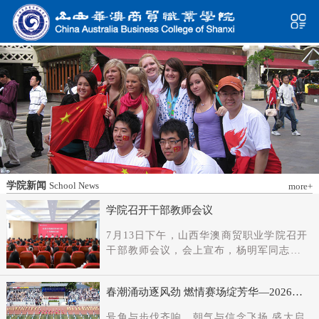
学院新闻
School News
more+
学院召开干部教师会议
7月13日下午，山西华澳商贸职业学院召开
干部教师会议，会上宣布，杨明军同志任
学院党委书记、督导专员；刘科伟同志任
学院党委副书记；免去刘国垠同志党委书
春潮涌动逐风劲 燃情赛场绽芳华—2026年
记、督导专员职务。省委教育工委主持日
春季田径运动会隆重开幕
常工作的副书记（正厅长级），省教育厅
号角与步伐齐响，朝气与信念飞扬 盛大启