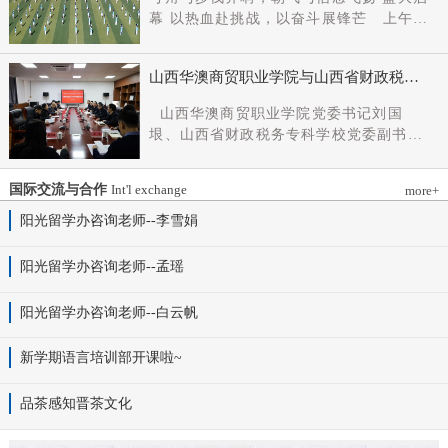
党组成员、副厅长王军出席会议并讲话。
幕 以热血赴挑战，以奋斗展锋芒 上午9
新任党委书记杨明军同志、理事长刘耀国
时，开幕式在激昂嘹亮的《运动员进行
分别作表态发言，刘国垠同志主持会议。
曲》中正式拉开帷幕。步伐铿锵，步履昂
省委组织部干部六处、省委教育工委组织
山西华澳商贸职业学院与山西省财政税务
扬，国旗护卫队整齐着装、身姿挺拔、精
部相关负责同志，学院理事会代表、党政
专科学校、山西财贸职业技术学院签署党
神抖擞，护送五星红旗庄严入场，鲜红的
山西华澳商贸职业学院党委书记刘国
领导班子成员、中层干部及教师代表参加
建和思想政治工作结对共建协议
旗帜在春日暖阳下熠熠生辉，彰显着华澳
垠、山西省财政税务专科学校党委副书记
会议。
学子赤诚的家国情怀与昂扬的精神风貌。
杨晓明、山西财贸职业技术学院党委副书
紧随其后，校旗方阵、彩旗方阵依次行
记张合义出席仪式并讲话。党委副书记、
进，彩旗猎猎映晴空，灵动的步伐与明媚
国际交流与合作
Int'l exchange
more+
院长白峰主持。签约仪式现场气氛庄重而
的色彩交织，勾勒出春日校园最动人的图
热烈。 山西省财政税务专科学校党委副
阳光留学办咨询老师--李雪娟
景。全场师生肃立，升国旗、奏唱国歌。
书记杨晓明发表讲话。他首先对学校的基
雄壮的国歌声响彻田径场上空，五星红旗
本情况以及党建和思政工作方面的做法进
阳光留学办咨询老师--孟瑶
冉冉升起，全体师生行注目礼，目光坚
行介绍，同时对深化结对共建内涵，推动
定、心怀赤诚，共同致敬伟大祖国，礼赞
工作向“有效覆盖”“全面提质”提出几点建
阳光留学办咨询老师--白云帆
时代华章。 学院院长白峰致开幕词，
议：一要筑牢组织根基。以党建标准化、
2026年是“十五五”开局之年，此次春季运
规范化建设为抓手，通过院系支部结对、
动会是学院践行“健康第一”教育理念、推
新学期语言培训部开课啦~
组织生活联过等方式，筑牢学校事业发展
进健康校园建设的生动实践，更是华澳学
战斗堡垒。二要共育思政品牌。聚焦“大思
子挥洒激情、彰显风采的青春盛会。体育
品茶感知晋茶文化
政课”建设，构建联合备课、名师示范、资
铸魂，青春逐光，赛场既是拼搏的舞台，
源共享机制，共同开发实践教学基地，打
更是精神的熔炉。希望全体师生以此次运