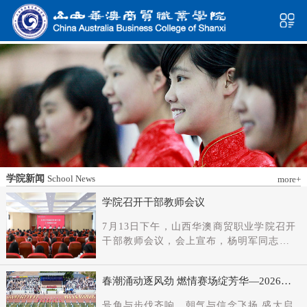
学院新闻
School News
more+
学院召开干部教师会议
7月13日下午，山西华澳商贸职业学院召开
干部教师会议，会上宣布，杨明军同志任
学院党委书记、督导专员；刘科伟同志任
学院党委副书记；免去刘国垠同志党委书
春潮涌动逐风劲 燃情赛场绽芳华—2026年
记、督导专员职务。省委教育工委主持日
春季田径运动会隆重开幕
常工作的副书记（正厅长级），省教育厅
号角与步伐齐响，朝气与信念飞扬 盛大启