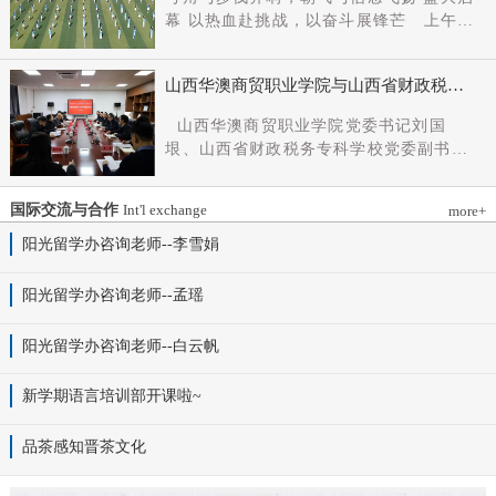
党组成员、副厅长王军出席会议并讲话。
幕 以热血赴挑战，以奋斗展锋芒 上午9
新任党委书记杨明军同志、理事长刘耀国
时，开幕式在激昂嘹亮的《运动员进行
分别作表态发言，刘国垠同志主持会议。
曲》中正式拉开帷幕。步伐铿锵，步履昂
省委组织部干部六处、省委教育工委组织
山西华澳商贸职业学院与山西省财政税务
扬，国旗护卫队整齐着装、身姿挺拔、精
部相关负责同志，学院理事会代表、党政
专科学校、山西财贸职业技术学院签署党
神抖擞，护送五星红旗庄严入场，鲜红的
山西华澳商贸职业学院党委书记刘国
领导班子成员、中层干部及教师代表参加
建和思想政治工作结对共建协议
旗帜在春日暖阳下熠熠生辉，彰显着华澳
垠、山西省财政税务专科学校党委副书记
会议。
学子赤诚的家国情怀与昂扬的精神风貌。
杨晓明、山西财贸职业技术学院党委副书
紧随其后，校旗方阵、彩旗方阵依次行
记张合义出席仪式并讲话。党委副书记、
进，彩旗猎猎映晴空，灵动的步伐与明媚
国际交流与合作
Int'l exchange
more+
院长白峰主持。签约仪式现场气氛庄重而
的色彩交织，勾勒出春日校园最动人的图
热烈。 山西省财政税务专科学校党委副
阳光留学办咨询老师--李雪娟
景。全场师生肃立，升国旗、奏唱国歌。
书记杨晓明发表讲话。他首先对学校的基
雄壮的国歌声响彻田径场上空，五星红旗
本情况以及党建和思政工作方面的做法进
阳光留学办咨询老师--孟瑶
冉冉升起，全体师生行注目礼，目光坚
行介绍，同时对深化结对共建内涵，推动
定、心怀赤诚，共同致敬伟大祖国，礼赞
工作向“有效覆盖”“全面提质”提出几点建
阳光留学办咨询老师--白云帆
时代华章。 学院院长白峰致开幕词，
议：一要筑牢组织根基。以党建标准化、
2026年是“十五五”开局之年，此次春季运
规范化建设为抓手，通过院系支部结对、
动会是学院践行“健康第一”教育理念、推
新学期语言培训部开课啦~
组织生活联过等方式，筑牢学校事业发展
进健康校园建设的生动实践，更是华澳学
战斗堡垒。二要共育思政品牌。聚焦“大思
子挥洒激情、彰显风采的青春盛会。体育
品茶感知晋茶文化
政课”建设，构建联合备课、名师示范、资
铸魂，青春逐光，赛场既是拼搏的舞台，
源共享机制，共同开发实践教学基地，打
更是精神的熔炉。希望全体师生以此次运