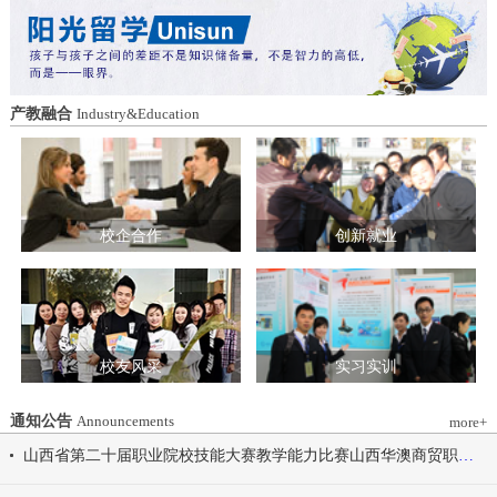
造特色育人载体。三要强化队伍建设。通
动会为契机，涵养健康体魄、锤炼坚韧意
过挂职帮带、专题培训、观摩交流等形
志，将赛场上的拼搏精神、协作意识转化
式，培育政治强、业务精、作风正的党务
为学习工作的强大动力，凝心聚力、笃行
和思政工作队伍。四要推动深度融合。把
不怠，共同书写华澳学院高质量发展的崭
结对共建融入专业建设、科研创新、人才
新篇章。 本届开幕式以“逐梦 健康 奋进
产教融合
Industry&Education
培养、社会服务全过程，让党建引领下的
感恩”为脉络，献上四场精彩展演。 健康
校际合作，既赋能民办高校规范发展，也
同行，雅韵律动 优雅交谊舞翩跹起舞，
助力公办高校拓展育人维度。 在共同见
舞步轻盈、配合默契，在旋转与迈步间绽
证下，三方校领导签署了《党建和思想政
放自信从容的青春风采。 感恩于心，团
治工作结对共建协议书》。 此次签约不
结奋进 歌舞表演温暖有力，音符与舞步
仅为党建和思想政治工作搭建起常态化、
校企合作
创新就业
传递同心同行的信念，凝聚团结力量，共
制度化的交流平台，更为三方在更广领
赴赛场追梦之旅。 学院党委书记刘国垠
域、更深层次的合作奠定了坚实基础。相
宣布山西华澳商贸职业学院2026年春季田
关责任部门将主动对接、深化交流，推动
径运动会正式开始！
共建内容落地见效，共同谱写公办民办高
校协同发展的新篇章。
校友风采
实习实训
通知公告
Announcements
more+
山西省第二十届职业院校技能大赛教学能力比赛山西华澳商贸职业学院参赛团队信息公示